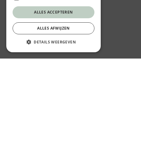
ALLES ACCEPTEREN
ALLES AFWIJZEN
DETAILS WEERGEVEN
© Vief Healthy Fastfood
K in Kortrijk, Steenpoort 2 bus 34, kant Veemarkt
8500 Kortrijk
+32 56 29 00 53
info@vief-healthyfastfood.be
Privacy
Algemene Voorwaarden
Website by
KMOSites