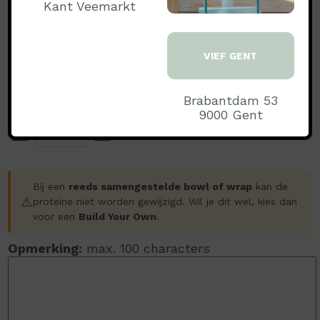
Kant Veemarkt
STAP2: VOEG TOE AAN UW BESTELLING
VIEF GENT
3.00
PRIJS:
Brabantdam 53
Aantal:
9000 Gent
Bij een
reeds samengestelde bowl of wrap
kan de
⚠️
proteïne niet worden gewijzigd. Wil je dit wel, kies dan
voor een
Build Your Own
.
Opmerking:
max. 100 characters