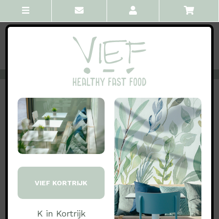
VORIGE
ALLE
VOLGENDE
Drinks juices smoothies
Spa water
STAP1: MAAK EEN KEUZE..:
€ 3.00
Bruisend
VIEF KORTRIJK
€ 3.00
Bruisend met citroen
€ 3.00
Plat
K in Kortrijk