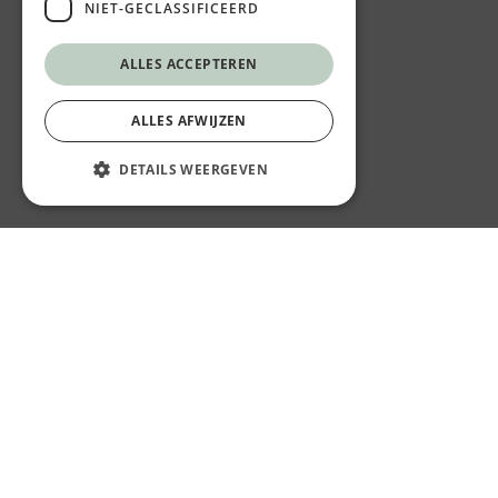
NIET-GECLASSIFICEERD
ALLES ACCEPTEREN
ALLES AFWIJZEN
DETAILS WEERGEVEN
© Vief Healthy Fastfood
K in Kortrijk, Steenpoort 2 bus 34, kant Veemarkt
8500 Kortrijk
+32 56 29 00 53
info@vief-healthyfastfood.be
Privacy
Algemene Voorwaarden
Website by
KMOSites