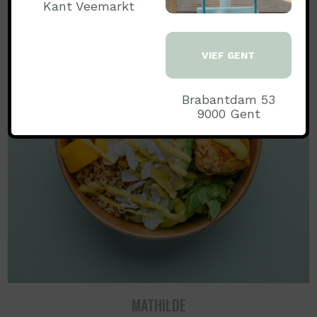
Kant Veemarkt
VIEF GENT
Brabantdam 53
9000 Gent
MATHILDE