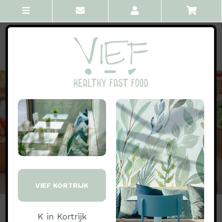
Bowls
Rijkelijk gevulde bowls boordevol verse producten en
afgewerkt met smaakvolle toppings.
S/ € 10,50
M/ € 12,99
L/ € 15,99
BESTEL NU
VIEF KORTRIJK
K in Kortrijk