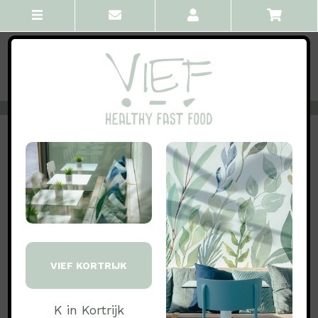
VORIGE
ALLE
VOLGENDE
Wraps
Tuur
Zalm, quinoa, ijsbergsalade, tomaat,
komkommer, rode ui, edamame, noten- en
bonenmix, citrus
VIEF KORTRIJK
Proteïne 'zalm' wijzigen? Kies build your own.
K in Kortrijk
Bevat: