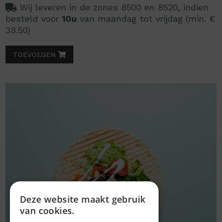
Wij leveren in de zones 8500 en 8520, indien
besteld voor
10u
van maandag tot vrijdag (min. €
38.50)
TOEVOEGEN
Deze website maakt gebruik
van cookies.