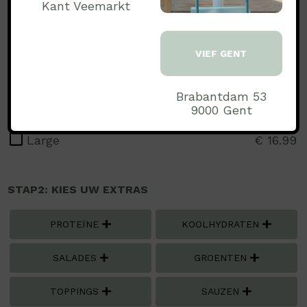
Kant Veemarkt
Vis
Aardnoten
Soja
VIEF GENT
Noten
STAP1: MAAK EEN KEUZE..:
Brabantdam 53
9000 Gent
€ 13.99
Medium
€ 16.99
Large
STAP2: KIES UW EXTRAS
PROTEÏNE
KOOLHYDRATEN
SALADES
GROENTEN
TOPPINGS
SAUZEN