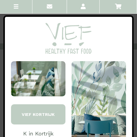
VORIGE
ALLE
VOLGENDE
Drinks juices smoothies
Juice Ginger
Appel, ananas, gember, limoen
VIEF KORTRIJK
€ 4.99
incl BTW
geen bestellingen (meer) mogelijk vandaag
K in Kortrijk