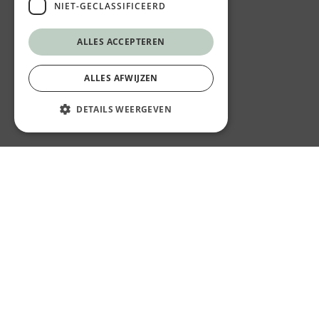
NIET-GECLASSIFICEERD
ALLES ACCEPTEREN
ALLES AFWIJZEN
DETAILS WEERGEVEN
© Vief Healthy Fastfood
K in Kortrijk, Steenpoort 2 bus 34, kant Veemarkt
8500 Kortrijk
+32 56 29 00 53
info@vief-healthyfastfood.be
Privacy
Algemene Voorwaarden
Website by
KMOSites