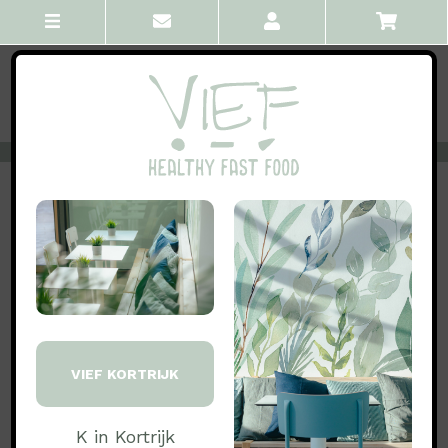
VORIGE
ALLE
VOLGENDE
Drinks juices smoothies
Hawaiian
Smoothie met passievrucht, kokos, mango,
acerola-kersen, appel, ananas
100%biologische groenten en fruit
VIEF KORTRIJK
K in Kortrijk