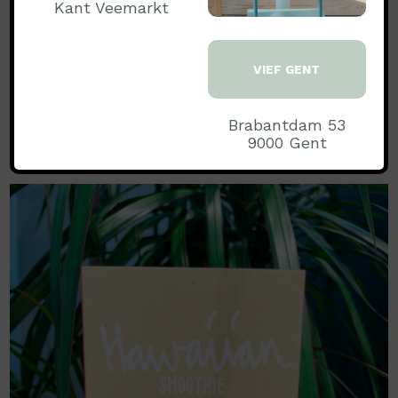
€ 5.99
Kant Veemarkt
incl BTW
Aantal:
VIEF GENT
Brabantdam 53
TOEVOEGEN
9000 Gent