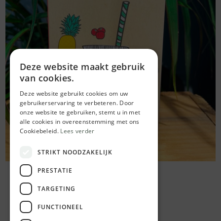
Deze website maakt gebruik
van cookies.
Deze website gebruikt cookies om uw
gebruikerservaring te verbeteren. Door
onze website te gebruiken, stemt u in met
alle cookies in overeenstemming met ons
Cookiebeleid.
Lees verder
STRIKT NOODZAKELIJK
PRESTATIE
TARGETING
FUNCTIONEEL