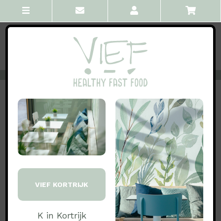
VORIGE
ALLE
VOLGENDE
Drinks juices smoothies
Cola/Cola zero
STAP1: MAAK EEN KEUZE..:
€ 2.50
Cola
VIEF KORTRIJK
€ 2.50
Cola Zero
K in Kortrijk