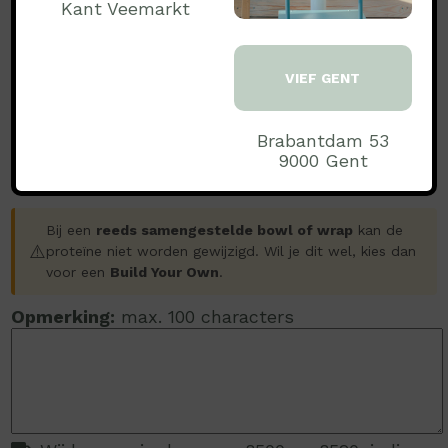
Kant Veemarkt
STAP2: VOEG TOE AAN UW BESTELLING
2.50
PRIJS:
VIEF GENT
Aantal:
Brabantdam 53
9000 Gent
Bij een
reeds samengestelde bowl of wrap
kan de
⚠️
proteïne niet worden gewijzigd. Wil je dit wel, kies dan
voor een
Build Your Own
.
Opmerking:
max. 100 characters