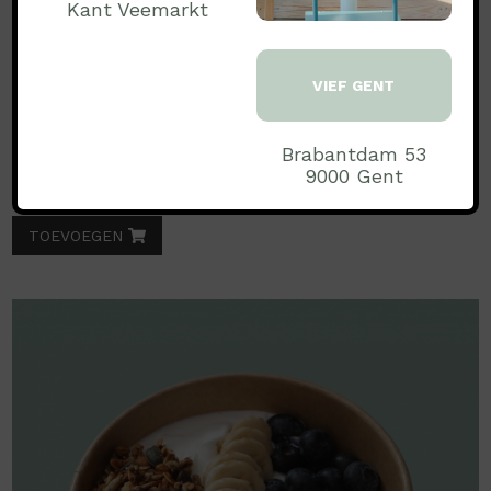
Kant Veemarkt
Noten
€ 10.50
VIEF GENT
incl BTW
Aantal:
Brabantdam 53
9000 Gent
TOEVOEGEN