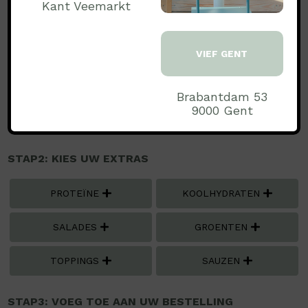
Kant Veemarkt
Gluten
Selderij
VIEF GENT
STAP1: MAAK EEN KEUZE..:
€ 12.99
Medium
Brabantdam 53
€ 15.99
Large
9000 Gent
STAP2: KIES UW EXTRAS
PROTEÏNE
KOOLHYDRATEN
SALADES
GROENTEN
TOPPINGS
SAUZEN
STAP3: VOEG TOE AAN UW BESTELLING