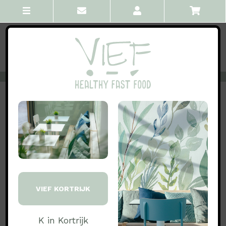
VORIGE
ALLE
VOLGENDE
Bowls
Suzanne
Falafel, zoete aardappel, ijsbergsalade, wortel,
paprika, maïs, tomaat, pijnboompitten, curry-
kokos
VIEF KORTRIJK
Proteïne 'falafel' wijzigen? Kies build your own.
K in Kortrijk
Bevat: