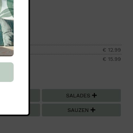
€ 12.99
€ 15.99
DRATEN
SALADES
INGS
SAUZEN