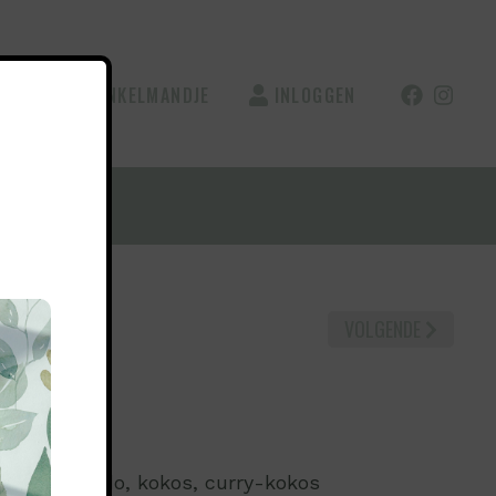
CT
WINKELMANDJE
INLOGGEN
LE
VOLGENDE
maïs, avocado, kokos, curry-kokos