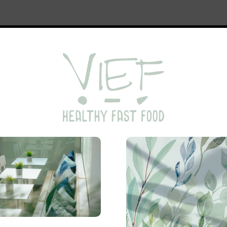
MENU
ONS VERHAAL
CATERING
CONTA
VORIGE
AL
Bowls
Mathilde
Kip, quinoa, ijsbergsalade, mango, edamame, 