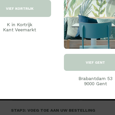
Proteïne 'kip' wijzigen? Kies build your own.
VIEF KORTRIJK
Bevat:
Soja
K in Kortrijk
Kant Veemarkt
STAP1: MAAK EEN KEUZE..:
Medium
Large
VIEF GENT
STAP2: KIES UW EXTRAS
Brabantdam 53
PROTEÏNE
KOOLHY
9000 Gent
GROENTEN
TOPP
STAP3: VOEG TOE AAN UW BESTELLING