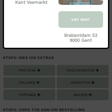
Kant Veemarkt
Soja
Noten
VIEF GENT
STAP1: MAAK EEN KEUZE..:
€ 13.99
Medium
Brabantdam 53
€ 16.99
Large
9000 Gent
STAP2: KIES UW EXTRAS
PROTEÏNE
KOOLHYDRATEN
SALADES
GROENTEN
TOPPINGS
SAUZEN
STAP3: VOEG TOE AAN UW BESTELLING