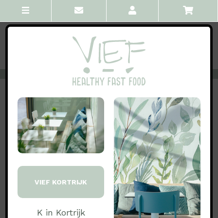
VORIGE
ALLE
VOLGENDE
Bowls
Marcel
Mager gehakt, quinoa, baby spinazie, edamame,
tomaat, mango, jalapenos, pinda, spicy
Proteïne 'gehakt' wijzigen? Kies build your own.
VIEF KORTRIJK
Bevat:
K in Kortrijk
Aardnoten